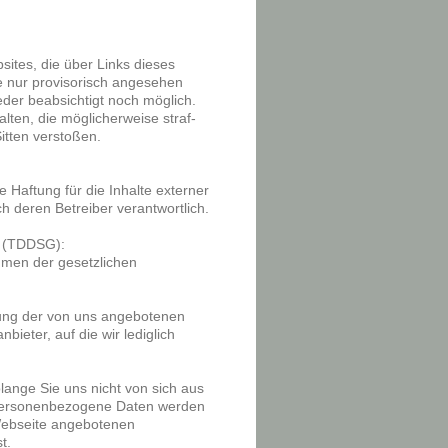
ites, die über Links dieses
e nur provisorisch angesehen
weder beabsichtigt noch möglich.
alten, die möglicherweise straf-
itten verstoßen.
e Haftung für die Inhalte externer
ch deren Betreiber verantwortlich.
z (TDDSG):
hmen der gesetzlichen
tzung der von uns angebotenen
bieter, auf die wir lediglich
ange Sie uns nicht von sich aus
. Personenbezogene Daten werden
 Webseite angebotenen
st.